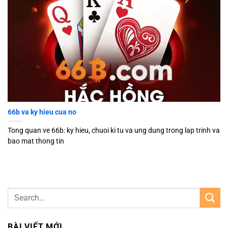
66b va ky hieu cua no
Tong quan ve 66b: ky hieu, chuoi ki tu va ung dung trong lap trinh va
bao mat thong tin
BÀI VIẾT MỚI