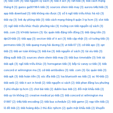
(4)
66b com (4)
66b nguyen sy sach (4)
66b it act (4)
rah-66b (4)
66b cách mạng
tháng 8 (3)
guess gu00198-h 66b (3)
sources shein 66b may (3)
aurora 64b/66b (3)
app 66b download (3)
66b không vào được (3)
số 6 ngõ 66b triều khúc hà nội (3)
66b vip (3)
link dự phòng 66b (3)
66b cách mạng tháng 8 quận 3 tp hcm (3)
slot 66b
(3)
ngõ 66b triều khúc thuộc phường nào (3)
trường con 66b nguyễn sỹ sách (3)
66b..com (3)
k9-66b lantern (3)
lộc quán 66b đặng tiến đông (3)
66b tặng tiền (3)
dpt20-66b (3)
66b app (3)
section 66b of it act (3)
66b cập nhật (3)
cờ tướng 66b (3)
permatex 66b (3)
66b quang trung hải dương (3)
ut-66b-07 (3)
cd 66b apc (3)
opt
66b (3)
66b an toàn không (3)
66b kw (3)
66b nguyễn sĩ sách (3)
tài xỉu 66b (3)
đăng xuất 66b (3)
sources shein shein 66b may (3)
66b bus timetable (3)
link tải
66b apk (3)
ngõ 66b triều khúc (3)
hornsgatan 66b (3)
bếp từ canzy cz 66b (3)
66b
concord st wilmington ma (3)
cd 66b antibodies (3)
66b .com (3)
lộc quán 66b (3)
66b apk (3)
66b hoàn tiền (3)
xóc đĩa 66b (2)
loa bluetooth ws 66b (2)
ac 90-66b (2)
66b web (2)
66b it act in hindi (2)
66b nguyễn si sách (2)
66b phan đăng lưu phường
5 phú nhuận tp.hcm (2)
chơi bài 66b (2)
dublin bus 66b (2)
đổi mật khẩu 66b (2)
66b uy tín không (2)
creative medical pc-66b (2)
66b concord st wilmington ma
01887 (2)
64b/66b encoding (2)
66b bus schedule (2)
66b game (2)
nạp tiền 66b (2)
lô đề 66b (2)
66b hoàng diệu 2 thủ đức tphcm (2)
quên mật khẩu 66b (2)
khuyến