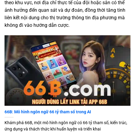
theo khu vực, nơi địa chỉ thực tế của đội hoặc sân có thể
ảnh hưởng đến quan sát và dự đoán, đồng thời tăng tính
liên kết nội dung cho thị trường thông tin địa phương mà
không đi vào hướng dẫn cược.
66B: Mô hình ngôn ngữ 66 tỷ tham số trong AI
Khám phá 66B, một mô hình ngôn ngữ có 66 tỷ tham số, kiến trúc,
ứng dụng và thách thức khi huấn luyện và triển khai