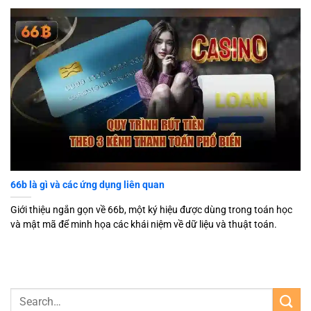
66b là gì và các ứng dụng liên quan
Giới thiệu ngắn gọn về 66b, một ký hiệu được dùng trong toán học
và mật mã để minh họa các khái niệm về dữ liệu và thuật toán.