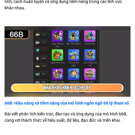
tính, cách huấn luyện và ứng dụng tiềm năng trong các lĩnh vực
khác nhau.
66B: Hiệu năng và tiềm năng của mô hình ngôn ngữ 66 tỷ tham số
Bài viết phân tích kiến trúc, đào tạo và ứng dụng của mô hình 66B,
cùng với thách thức về hiệu suất, dữ liệu, đạo đức và triển khai.