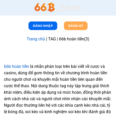
Chuyển
đến
nội
dung
ĐĂNG NHẬP
ĐĂNG KÝ
Trang chủ
|
TAG
|
66b hoàn tiền(3)
66b hoàn tiền
là nhãn phân loại trên bài viết về cược và
casino, dùng để gom thông tin về chương trình hoàn tiền
cho người chơi và khuyến mãi hoàn tiền liên quan đến
cược thể thao. Nội dung thuộc tag này tập trung giải thích
khái niệm, điều kiện áp dụng và mức hoàn, đồng thời phản
ánh cách nhà cái và người chơi nhìn nhận các khuyến mãi.
Người đọc thường liên hệ với các khía cạnh kèo nhà cái, tỷ
lệ bóng đá, soi kèo và kinh nghiệm soi kèo khi đánh giá độ