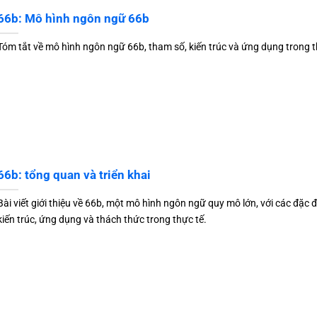
66b: Mô hình ngôn ngữ 66b
Tóm tắt về mô hình ngôn ngữ 66b, tham số, kiến trúc và ứng dụng trong t
66b: tổng quan và triển khai
Bài viết giới thiệu về 66b, một mô hình ngôn ngữ quy mô lớn, với các đặc 
kiến trúc, ứng dụng và thách thức trong thực tế.