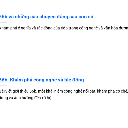
66b và những câu chuyện đằng sau con số
Khám phá ý nghĩa và tác động của 66b trong công nghệ và văn hóa đươn
66b: Khám phá công nghệ và tác động
Bài viết giới thiệu 66b, một khái niệm công nghệ nổi bật, khám phá cơ chế
dụng và ảnh hưởng đến xã hội.