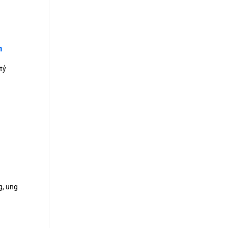
n
tỷ
g, ung