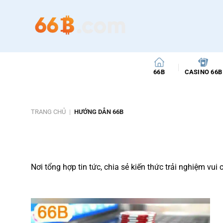
Chuyển
đến
nội
dung
66B
CASINO 66B
TRANG CHỦ
|
HƯỚNG DẪN 66B
Nơi tổng hợp tin tức, chia sẻ kiến thức trải nghiệm vui 