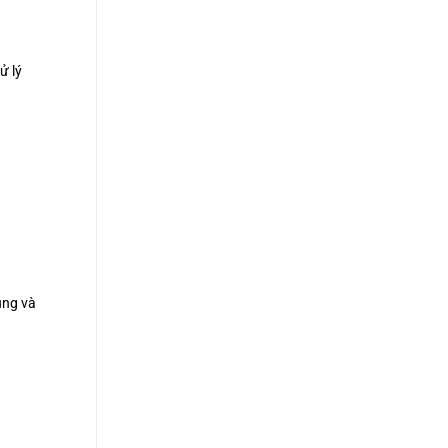
ử lý
ụng và