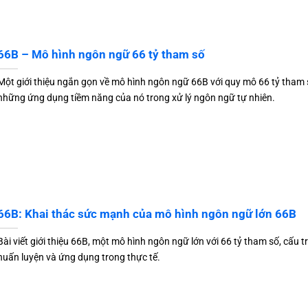
66B – Mô hình ngôn ngữ 66 tỷ tham số
Một giới thiệu ngắn gọn về mô hình ngôn ngữ 66B với quy mô 66 tỷ tham 
những ứng dụng tiềm năng của nó trong xử lý ngôn ngữ tự nhiên.
66B: Khai thác sức mạnh của mô hình ngôn ngữ lớn 66B
Bài viết giới thiệu 66B, một mô hình ngôn ngữ lớn với 66 tỷ tham số, cấu tr
huấn luyện và ứng dụng trong thực tế.