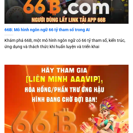
66B: Mô hình ngôn ngữ 66 tỷ tham số trong AI
Khám phá 66B, một mô hình ngôn ngữ có 66 tỷ tham số, kiến trúc,
ứng dụng và thách thức khi huấn luyện và triển khai