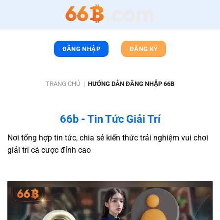
Chuyển
đến
nội
dung
ĐĂNG NHẬP
ĐĂNG KÝ
TRANG CHỦ
|
HƯỚNG DẪN ĐĂNG NHẬP 66B
66b - Tin Tức Giải Trí
Nơi tổng hợp tin tức, chia sẻ kiến thức trải nghiệm vui chơi
giải trí cá cược đỉnh cao