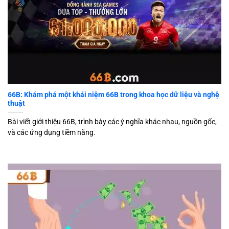
66B: Khám phá một khái niệm 66B trong khoa học dữ liệu và nghệ
thuật
Bài viết giới thiệu 66B, trình bày các ý nghĩa khác nhau, nguồn gốc,
và các ứng dụng tiềm năng.