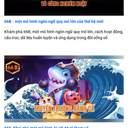
66B - một mô hình ngôn ngữ quy mô lớn của thế hệ mới
Khám phá 66B, một mô hình ngôn ngữ quy mô lớn, cách hoạt động,
cấu trúc, dữ liệu huấn luyện và ứng dụng trong đời sống số.