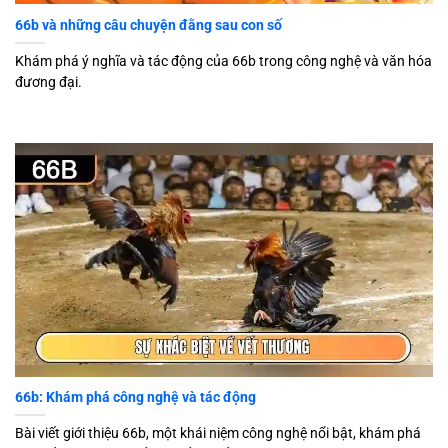
66b và những câu chuyện đằng sau con số
Khám phá ý nghĩa và tác động của 66b trong công nghệ và văn hóa
đương đại.
66b: Khám phá công nghệ và tác động
Bài viết giới thiệu 66b, một khái niệm công nghệ nổi bật, khám phá