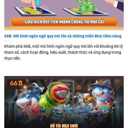
66B: Mô hình ngôn ngữ quy mô lớn và những triển khai tiềm năng
Khám phá 66B, một mô hình ngôn ngữ quy mô lớn với khoảng 66 tỷ
tham số, cách hoạt động, hiệu suất, thách thức và ứng dụng trong
thực tiễn.