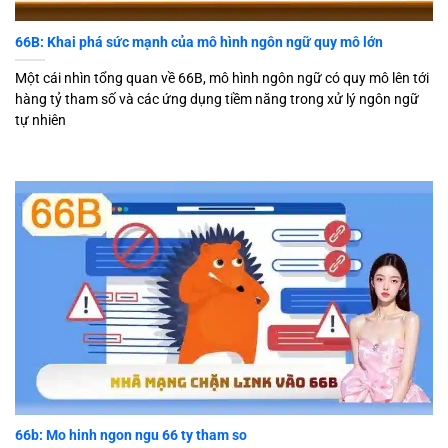
66B: Khai phá sức mạnh của mô hình ngôn ngữ quy mô lớn
Một cái nhìn tổng quan về 66B, mô hình ngôn ngữ có quy mô lên tới
hàng tỷ tham số và các ứng dụng tiềm năng trong xử lý ngôn ngữ
tự nhiên
66b: Mo hinh ngon ngu 66 ty tham so