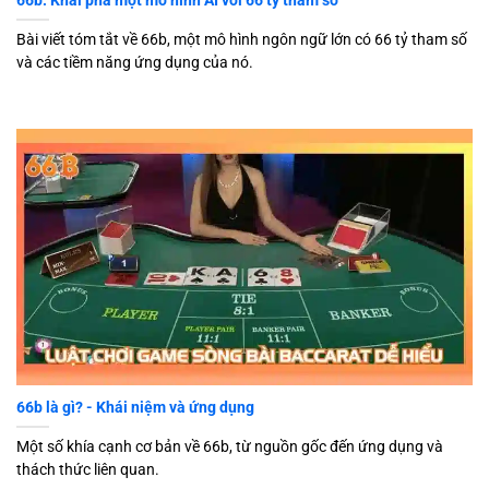
66b: Khai phá một mô hình AI với 66 tỷ tham số
Bài viết tóm tắt về 66b, một mô hình ngôn ngữ lớn có 66 tỷ tham số
và các tiềm năng ứng dụng của nó.
66b là gì? - Khái niệm và ứng dụng
Một số khía cạnh cơ bản về 66b, từ nguồn gốc đến ứng dụng và
thách thức liên quan.