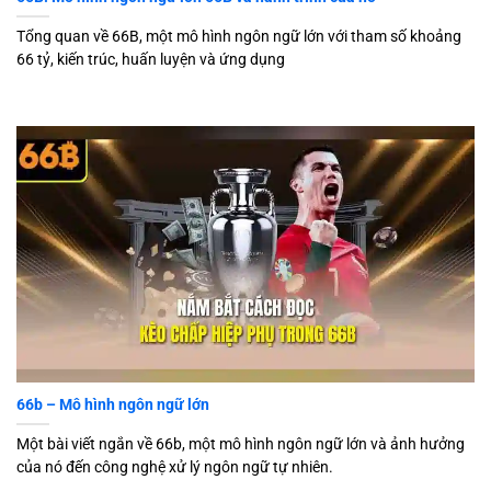
Tổng quan về 66B, một mô hình ngôn ngữ lớn với tham số khoảng
66 tỷ, kiến trúc, huấn luyện và ứng dụng
66b – Mô hình ngôn ngữ lớn
Một bài viết ngắn về 66b, một mô hình ngôn ngữ lớn và ảnh hưởng
của nó đến công nghệ xử lý ngôn ngữ tự nhiên.