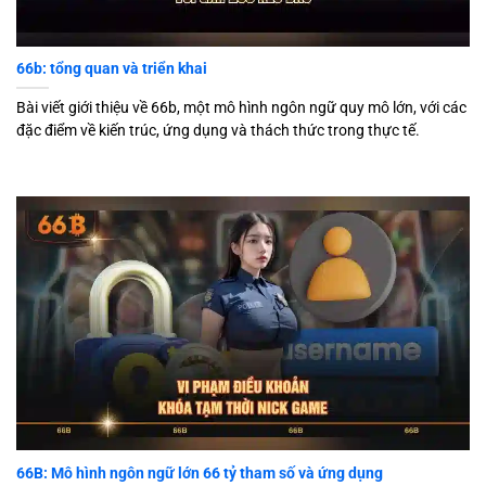
66b: tổng quan và triển khai
Bài viết giới thiệu về 66b, một mô hình ngôn ngữ quy mô lớn, với các
đặc điểm về kiến trúc, ứng dụng và thách thức trong thực tế.
66B: Mô hình ngôn ngữ lớn 66 tỷ tham số và ứng dụng