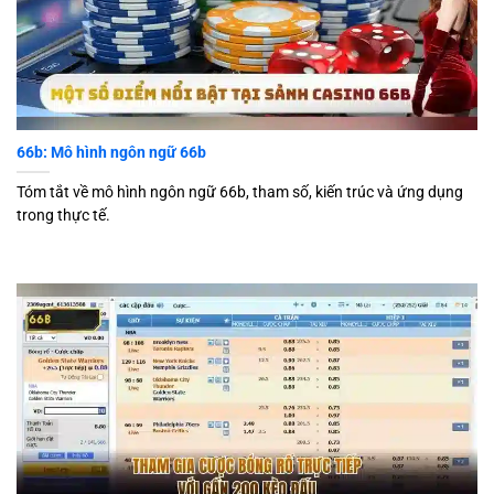
Tặng ...
66B casino Việt Nam là nhà cái cá cược trực tuyến uy tín
hàng đầu, cung cấp hàng ngàn trò chơi hấp dẫn như slot,
bắn cá, casino trực tuyến, thể thao và game bài ...
66b: Mô hình ngôn ngữ 66b
Tải App 66b – Hướng Dẫn Cài Đặt Ứng Dụng Cá
Cược Chi Tiết Cho ...
Tóm tắt về mô hình ngôn ngữ 66b, tham số, kiến trúc và ứng dụng
trong thực tế.
Các tính năng nổi bật và ưu đãi độc quyền khi sử dụng
ứng dụng 66b.
đăng xuất 66b – Trải nghiệm và đánh giá chi tiết
Khám phá đăng xuất 66b từ nguồn gốc đến sản phẩm,
đánh giá và trải nghiệm đăng xuất 66b mang đến sự an
tâm, nhanh chóng cho người dùng trong thế giới số ngày
nay.