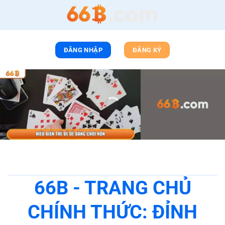
Chuyển
đến
nội
dung
ĐĂNG NHẬP
ĐĂNG KÝ
66B - TRANG CHỦ
CHÍNH THỨC: ĐỈNH