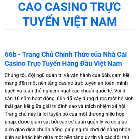
CAO CASINO TRỰC
TUYẾN VIỆT NAM
66b - Trang Chủ Chính Thức của Nhà Cái
Casino Trực Tuyến Hàng Đầu Việt Nam
Chúng tôi, đội ngũ quản trị và vận hành của 66b, cam kết
mang đến một nền tảng casino trực tuyến an toàn, minh
bạch và tuân thủ nghiêm ngặt các chuẩn quốc tế. Với di
sản 16 năm hoạt động, 66b đã xây dựng được một hệ sinh
thái gắn kết giữa giải trí đỉnh cao và trách nhiệm xã hội.
Trang chủ này là lời tuyên bố của một thương hiệu hợp
pháp, được giám sát bởi các cơ quan quản lý và có giao
diện giao dịch chuẩn hãng, giúp người chơi dễ dàng nhận
diện sự khác biệt giữa một nền tảng uy tín và các đối thủ