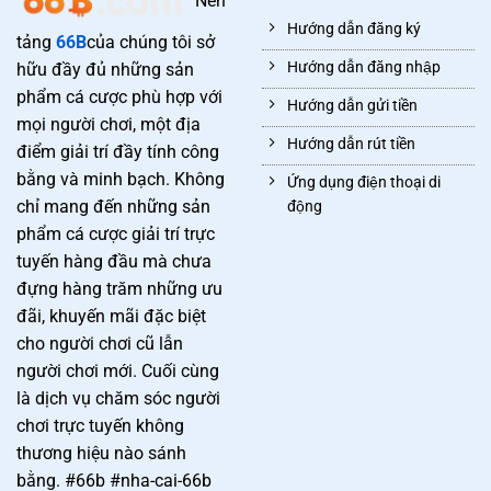
Nền
Hướng dẫn đăng ký
tảng
66B
của chúng tôi sở
Hướng dẫn đăng nhập
hữu đầy đủ những sản
phẩm cá cược phù hợp với
Hướng dẫn gửi tiền
mọi người chơi, một địa
Hướng dẫn rút tiền
điểm giải trí đầy tính công
bằng và minh bạch. Không
Ứng dụng điện thoại di
chỉ mang đến những sản
động
phẩm cá cược giải trí trực
tuyến hàng đầu mà chưa
đựng hàng trăm những ưu
đãi, khuyến mãi đặc biệt
Giao-dien-chinh-phi-Casino-66b
cho người chơi cũ lẫn
người chơi mới. Cuối cùng
là dịch vụ chăm sóc người
16 năm hành trình tuân thủ thương hiệu
chơi trực tuyến không
thương hiệu nào sánh
bằng. #66b #nha-cai-66b
Tuyên bố chính thức: 66b khẳng định cam kết