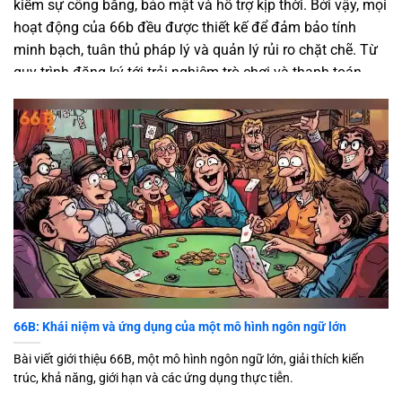
kiếm sự công bằng, bảo mật và hỗ trợ kịp thời. Bởi vậy, mọi
hoạt động của 66b đều được thiết kế để đảm bảo tính
minh bạch, tuân thủ pháp lý và quản lý rủi ro chặt chẽ. Từ
quy trình đăng ký tới trải nghiệm trò chơi và thanh toán,
mục tiêu của chúng tôi là đem lại sự an tâm và niềm tin
lâu dài cho cộng đồng cược trực tuyến.
66B: Khái niệm và ứng dụng của một mô hình ngôn ngữ lớn
Bài viết giới thiệu 66B, một mô hình ngôn ngữ lớn, giải thích kiến
trúc, khả năng, giới hạn và các ứng dụng thực tiễn.