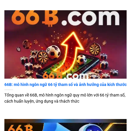
cam-bao-minh-bach
66b và ve chung toi được xây dựng trên ba trụ cột: cong
bang, an toan và tra loi voi nguoi choi. Noi dung cua nen
tang nay bao gom cac loai game phu hop cho moi nguoi,
tu san pham the thao den cac tro choi ca cuoc truc tuyen
phat trien theo thoi gian.
Tai day, nguoi choi co the kiem tra lich su thanh toan, dieu
kien choi va cac thuat toan xac suat duoc dua ra minh
66B: mô hình ngôn ngữ 66 tỷ tham số và ảnh hưởng của kích thước
bach. Viet tat ca thong tin quan trong se duoc bao dam
Tổng quan về 66B, mô hình ngôn ngữ quy mô lớn với 66 tỷ tham số,
tuyet doi de tao anh hung tin tuong trong moi tran dau hay
cách huấn luyện, ứng dụng và thách thức
cuoc bac.