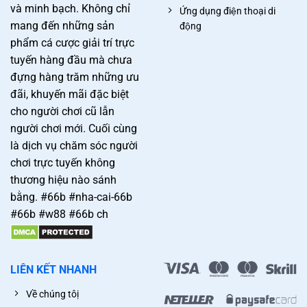
và minh bạch. Không chỉ
Ứng dụng điện thoại di
mang đến những sản
động
phẩm cá cược giải trí trực
tuyến hàng đầu mà chưa
đựng hàng trăm những ưu
đãi, khuyến mãi đặc biệt
cho người chơi cũ lẫn
người chơi mới. Cuối cùng
là dịch vụ chăm sóc người
chơi trực tuyến không
thương hiệu nào sánh
bằng. #66b #nha-cai-66b
#66b #w88 #66b ch
LIÊN KẾT NHANH
Về chúng tôị