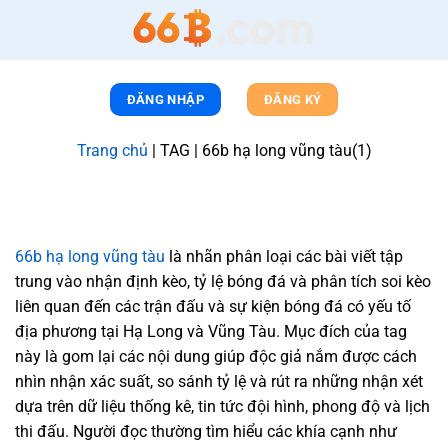
Chuyển
đến
nội
dung
ĐĂNG NHẬP
ĐĂNG KÝ
Trang chủ
|
TAG
|
66b hạ long vũng tàu(1)
66b hạ long vũng tàu
là nhãn phân loại các bài viết tập
trung vào nhận định kèo, tỷ lệ bóng đá và phân tích soi kèo
liên quan đến các trận đấu và sự kiện bóng đá có yếu tố
địa phương tại Hạ Long và Vũng Tàu. Mục đích của tag
này là gom lại các nội dung giúp độc giả nắm được cách
nhìn nhận xác suất, so sánh tỷ lệ và rút ra những nhận xét
dựa trên dữ liệu thống kê, tin tức đội hình, phong độ và lịch
thi đấu. Người đọc thường tìm hiểu các khía cạnh như