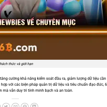
hách thức và giới hạn
o tăng cường khả năng kiểm soát đầu ra, giảm lượng dữ liệu cần 
ết hợp với các biện pháp quản trị dữ liệu và tiêu chuẩn đạo đức, 
n mà vẫn duy trì tính minh bạch và an toàn.