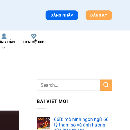
ĐĂNG NHẬP
ĐĂNG KÝ
́NG DẪN
LIÊN HỆ 66B
BÀI VIẾT MỚI
66B: mô hình ngôn ngữ 66
tỷ tham số và ảnh hưởng