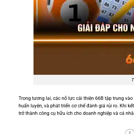
T
Trong tương lai, các nỗ lực cải thiện 66B tập trung và
huấn luyện, và phát triển cơ chế đánh giá rủi ro. Khi k
trở thành công cụ hữu ích cho doanh nghiệp và cá nhâ