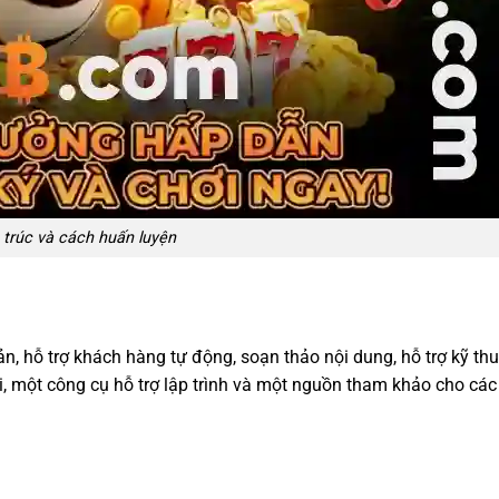
 trúc và cách huấn luyện
, hỗ trợ khách hàng tự động, soạn thảo nội dung, hỗ trợ kỹ thu
ài, một công cụ hỗ trợ lập trình và một nguồn tham khảo cho các