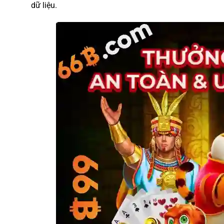
dữ liệu.