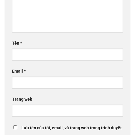
Tên
*
Email
*
Trang web
Lưu tên của tôi, email, và trang web trong trình duyệt