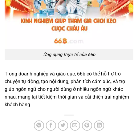
Ứng dụng thực tế của 66b
Trong doanh nghiệp và giáo dục, 66b có thể hỗ trợ trò
chuyện tự động, tạo nội dung, phân tích cảm xúc, và trợ
giúp ngôn ngữ cho người dùng ở nhiều ngôn ngữ khác
nhau, mang lại tiết kiệm thời gian và cải thiện trải nghiệm
khách hàng.