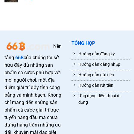
TỔNG HỢP
Nền
Hướng dẫn đăng ký
tảng
66B
của chúng tôi sở
Hướng dẫn đăng nhập
hữu đầy đủ những sản
phẩm cá cược phù hợp với
Hướng dẫn gửi tiền
mọi người chơi, một địa
Hướng dẫn rút tiền
điểm giải trí đầy tính công
bằng và minh bạch. Không
Ứng dụng điện thoại di
chỉ mang đến những sản
động
phẩm cá cược giải trí trực
tuyến hàng đầu mà chưa
đựng hàng trăm những ưu
đãi, khuyến mãi đặc biệt