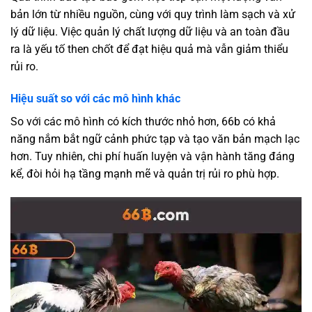
bản lớn từ nhiều nguồn, cùng với quy trình làm sạch và xử
lý dữ liệu. Việc quản lý chất lượng dữ liệu và an toàn đầu
ra là yếu tố then chốt để đạt hiệu quả mà vẫn giảm thiểu
rủi ro.
Hiệu suất so với các mô hình khác
So với các mô hình có kích thước nhỏ hơn, 66b có khả
năng nắm bắt ngữ cảnh phức tạp và tạo văn bản mạch lạc
hơn. Tuy nhiên, chi phí huấn luyện và vận hành tăng đáng
kể, đòi hỏi hạ tầng mạnh mẽ và quản trị rủi ro phù hợp.