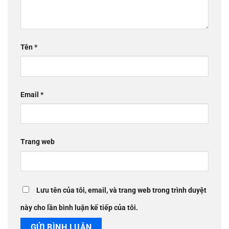
Tên
*
Email
*
Trang web
Lưu tên của tôi, email, và trang web trong trình duyệt
này cho lần bình luận kế tiếp của tôi.