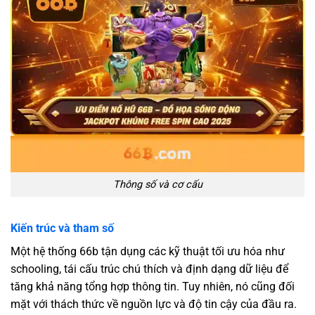
Thông số và cơ cấu
Kiến trúc và tham số
Một hệ thống 66b tận dụng các kỹ thuật tối ưu hóa như
schooling, tái cấu trúc chú thích và định dạng dữ liệu để
tăng khả năng tổng hợp thông tin. Tuy nhiên, nó cũng đối
mặt với thách thức về nguồn lực và độ tin cậy của đầu ra.