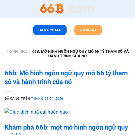
Chuyển
đến
nội
dung
ĐĂNG NHẬP
ĐĂNG KÝ
TRANG CHỦ
|
66B: MÔ HÌNH NGÔN NGỮ QUY MÔ 66 TỶ THAM SỐ VÀ
HÀNH TRÌNH CỦA NÓ
66b: Mô hình ngôn ngữ quy mô 66 tỷ tham
số và hành trình của nó
ĐÃ ĐĂNG TRÊN
THÁNG 06 04, 2026
Khám phá 66b: một mô hình ngôn ngữ quy