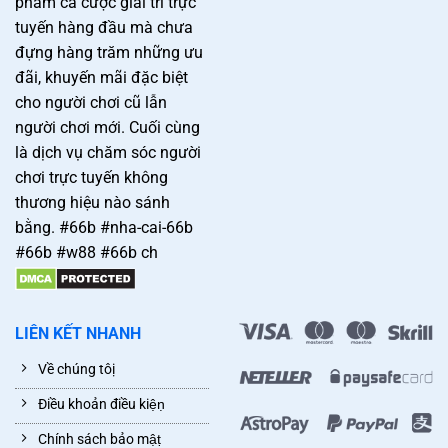
phẩm cá cược giải trí trực
tuyến hàng đầu mà chưa
đựng hàng trăm những ưu
đãi, khuyến mãi đặc biệt
cho người chơi cũ lẫn
người chơi mới. Cuối cùng
là dịch vụ chăm sóc người
chơi trực tuyến không
thương hiệu nào sánh
bằng. #66b #nha-cai-66b
#66b #w88 #66b ch
LIÊN KẾT NHANH
Về chúng tôị
Điều khoản điều kiệṇ
Chính sách bảo mậṭ