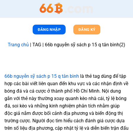
Chuyển
đến
nội
dung
ĐĂNG NHẬP
ĐĂNG KÝ
Trang chủ
|
TAG
|
66b nguyễn sỹ sách p 15 q tân bình(2)
66b nguyễn sỹ sách p 15 q tân bình
là thẻ tag dùng để tập
hợp các bài viết liên quan đến khu vực và các nhận định về
bóng đá và cá cược ở thành phố Hồ Chí Minh. Nội dung
gắn với thẻ này thường xoay quanh kèo nhà cái, tỷ lệ bóng
đá, soi kèo và những kinh nghiệm phân tích nhằm giúp
độc giả nắm được bối cảnh địa phương và biến động thị
trường cược. Người đọc tìm hiểu cách đánh giá cược dựa
trên số liệu địa phương, cập nhật tỷ lệ và diễn biến trận đấu