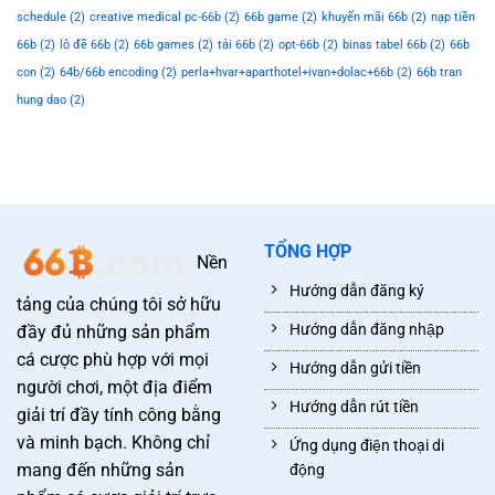
schedule (2)
creative medical pc-66b (2)
66b game (2)
khuyến mãi 66b (2)
nạp tiền
66b (2)
lô đề 66b (2)
66b games (2)
tải 66b (2)
opt-66b (2)
binas tabel 66b (2)
66b
con (2)
64b/66b encoding (2)
perla+hvar+aparthotel+ivan+dolac+66b (2)
66b tran
hung dao (2)
TỔNG HỢP
Nền
Hướng dẫn đăng ký
tảng
của chúng tôi sở hữu
Hướng dẫn đăng nhập
đầy đủ những sản phẩm
cá cược phù hợp với mọi
Hướng dẫn gửi tiền
người chơi, một địa điểm
Hướng dẫn rút tiền
giải trí đầy tính công bằng
và minh bạch. Không chỉ
Ứng dụng điện thoại di
mang đến những sản
động