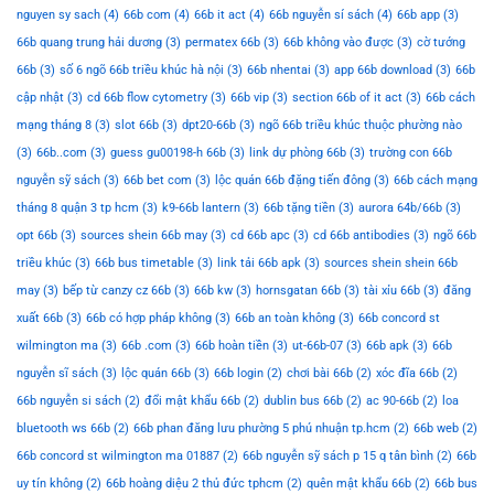
nguyen sy sach (4)
66b com (4)
66b it act (4)
66b nguyễn sí sách (4)
66b app (3)
66b quang trung hải dương (3)
permatex 66b (3)
66b không vào được (3)
cờ tướng
66b (3)
số 6 ngõ 66b triều khúc hà nội (3)
66b nhentai (3)
app 66b download (3)
66b
cập nhật (3)
cd 66b flow cytometry (3)
66b vip (3)
section 66b of it act (3)
66b cách
mạng tháng 8 (3)
slot 66b (3)
dpt20-66b (3)
ngõ 66b triều khúc thuộc phường nào
(3)
66b..com (3)
guess gu00198-h 66b (3)
link dự phòng 66b (3)
trường con 66b
nguyễn sỹ sách (3)
66b bet com (3)
lộc quán 66b đặng tiến đông (3)
66b cách mạng
tháng 8 quận 3 tp hcm (3)
k9-66b lantern (3)
66b tặng tiền (3)
aurora 64b/66b (3)
opt 66b (3)
sources shein 66b may (3)
cd 66b apc (3)
cd 66b antibodies (3)
ngõ 66b
triều khúc (3)
66b bus timetable (3)
link tải 66b apk (3)
sources shein shein 66b
may (3)
bếp từ canzy cz 66b (3)
66b kw (3)
hornsgatan 66b (3)
tài xỉu 66b (3)
đăng
xuất 66b (3)
66b có hợp pháp không (3)
66b an toàn không (3)
66b concord st
wilmington ma (3)
66b .com (3)
66b hoàn tiền (3)
ut-66b-07 (3)
66b apk (3)
66b
nguyễn sĩ sách (3)
lộc quán 66b (3)
66b login (2)
chơi bài 66b (2)
xóc đĩa 66b (2)
66b nguyễn si sách (2)
đổi mật khẩu 66b (2)
dublin bus 66b (2)
ac 90-66b (2)
loa
bluetooth ws 66b (2)
66b phan đăng lưu phường 5 phú nhuận tp.hcm (2)
66b web (2)
66b concord st wilmington ma 01887 (2)
66b nguyễn sỹ sách p 15 q tân bình (2)
66b
uy tín không (2)
66b hoàng diệu 2 thủ đức tphcm (2)
quên mật khẩu 66b (2)
66b bus